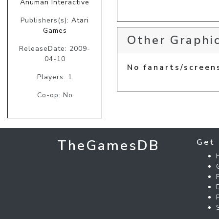
Anuman Interactive
Publishers(s):
Atari
Games
Other Graphic
ReleaseDate: 2009-
04-10
No fanarts/screen
Players: 1
Co-op: No
TheGamesDB
Get 