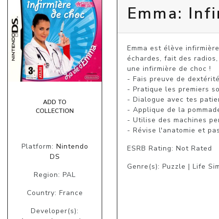
Emma: Infi
Emma est élève infirmière
échardes, fait des radios
une infirmière de choc !

- Fais preuve de dextérité
- Pratique les premiers so
- Dialogue avec tes patie
ADD TO
- Applique de la pommade
COLLECTION
- Utilise des machines pe
- Révise l'anatomie et pa
Platform:
Nintendo
ESRB Rating: Not Rated
DS
Genre(s): Puzzle | Life Si
Region: PAL
Country: France
Developer(s):