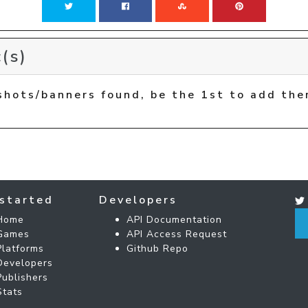
(s)
shots/banners found, be the 1st to add the
started
Developers
Home
API Documentation
Games
API Access Request
Platforms
Github Repo
Developers
Publishers
Stats