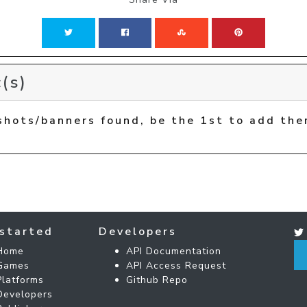
(s)
shots/banners found, be the 1st to add the
started
Developers
Home
API Documentation
Games
API Access Request
Platforms
Github Repo
Developers