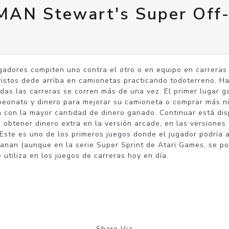
MAN Stewart's Super Off
ugadores compiten uno contra el otro o en equipo en carreras 
 vistos dede arriba en camionetas practicando todoterreno. Ha
odas las carreras se corren más de una vez. El primer lugar g
eonato y dinero para mejorar su camioneta o comprar más nitr
a con la mayor cantidad de dinero ganado. Continuar está disp
obtener dinero extra en la versión arcade, en las versiones c
Este es uno de los primeros juegos donde el jugador podría ac
anan (aunque en la serie Super Sprint de Atari Games, se po
 utiliza en los juegos de carreras hoy en día.
Share Via