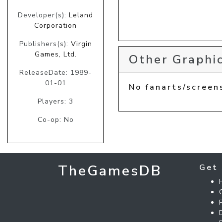
Developer(s):
Leland
Corporation
Publishers(s):
Virgin
Games, Ltd.
Other Graphic
ReleaseDate: 1989-
01-01
No fanarts/screen
Players: 3
Co-op: No
TheGamesDB
Get 